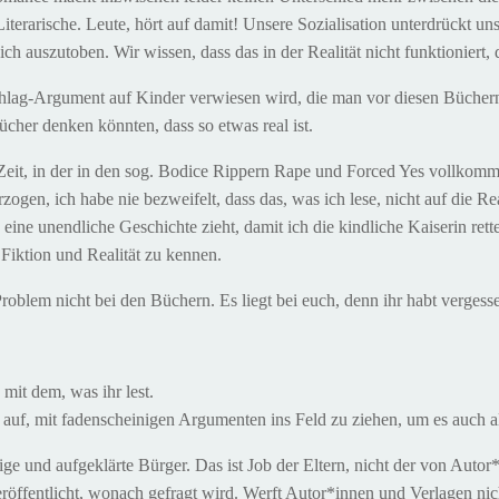
terarische. Leute, hört auf damit! Unsere Sozialisation unterdrückt un
h auszutoben. Wir wissen, dass das in der Realität nicht funktioniert, 
tschlag-Argument auf Kinder verwiesen wird, die man vor diesen Bücher
cher denken könnten, dass so etwas real ist.
 Zeit, in der in den sog. Bodice Rippern Rape und Forced Yes vollkom
n, ich habe nie bezweifelt, dass das, was ich lese, nicht auf die Real
eine unendliche Geschichte zieht, damit ich die kindliche Kaiserin rette
Fiktion und Realität zu kennen.
roblem nicht bei den Büchern. Es liegt bei euch, denn ihr habt vergesse
d mit dem, was ihr lest.
e auf, mit fadenscheinigen Argumenten ins Feld zu ziehen, um es auch a
 und aufgeklärte Bürger. Das ist Job der Eltern, nicht der von Autor*
röffentlicht, wonach gefragt wird. Werft Autor*innen und Verlagen nich