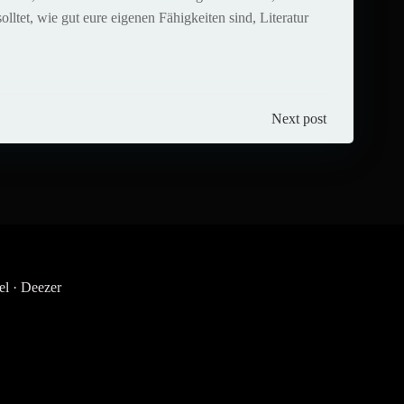
lltet, wie gut eure eigenen Fähigkeiten sind, Literatur
Next post
el
·
Deezer