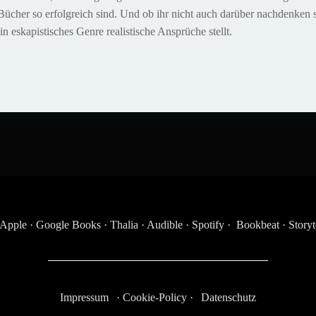
ücher so erfolgreich sind. Und ob ihr nicht auch darüber nachdenken so
n eskapistisches Genre realistische Ansprüche stellt.
Post
navigation
Apple
·
Google Books
·
Thalia
·
Audible
·
Spotify
·
Bookbeat
·
Storyt
Impressum
·
Cookie-Policy
·
Datenschutz