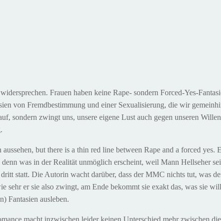
 widersprechen. Frauen haben keine Rape- sondern Forced-Yes-Fantasie
tasien von Fremdbestimmung und einer Sexualisierung, die wir gemeinh
 auf, sondern zwingt uns, unsere eigene Lust auch gegen unseren Wille
.
sehen, but there is a thin red line between Rape and a forced yes. Eine 
e, denn was in der Realität unmöglich erscheint, weil Mann Hellseher sei
 dritt statt. Die Autorin wacht darüber, dass der MMC nichts tut, was 
hr er sie also zwingt, am Ende bekommt sie exakt das, was sie will. 
en) Fantasien ausleben.
mance macht inzwischen leider keinen Unterschied mehr zwischen die