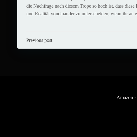
die Nachfrage nach diesem Trope so hoch ist, dass diese B
und Realität voneinander zu unterscheiden, wenn ihr an ei
Post
Previous post
navigation
Amazon
·