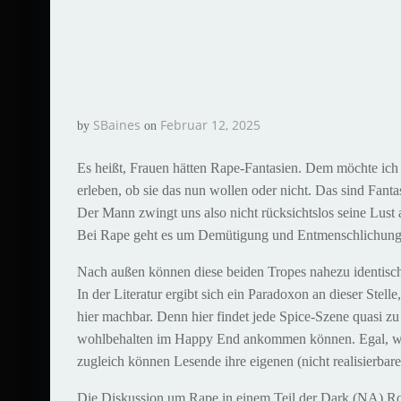
SBaines
Februar 12, 2025
by
on
Es heißt, Frauen hätten Rape-Fantasien. Dem möchte ich
erleben, ob sie das nun wollen oder nicht. Das sind Fan
Der Mann zwingt uns also nicht rücksichtslos seine Lust
Bei Rape geht es um Demütigung und Entmenschlichung
Nach außen können diese beiden Tropes nahezu identisch aus
In der Literatur ergibt sich ein Paradoxon an dieser Stell
hier machbar. Denn hier findet jede Spice-Szene quasi zu
wohlbehalten im Happy End ankommen können. Egal, wie se
zugleich können Lesende ihre eigenen (nicht realisierbar
Die Diskussion um Rape in einem Teil der Dark (NA) Ro