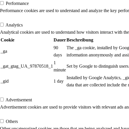
Performance
Performance cookies are used to understand and analyze the key performa
Analytics
Analytics
Analytical cookies are used to understand how visitors interact with the
Cookie
Dauer
Beschreibung
90
The _ga cookie, installed by Google
_ga
days
information anonymously and assig
1
_gat_gtag_UA_97870518_1
Set by Google to distinguish users
minute
Installed by Google Analytics, _gi
_gid
1 day
data that are collected include the
Advertisement
Advertisement
Advertisement cookies are used to provide visitors with relevant ads a
Others
Others
Other uncategorized cookies are those that are being analyzed and have 