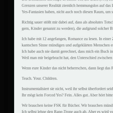
Grenzen unserer Realität ziemlich hemmungslos auf das Li
Yes-Fantasien haben, nicht auch noch diesen Raum, um sic
Richtig sauer stößt mir dabei auf, dass als absolutes To
gern, Kinder genannt zu werden), die aufgrund solcher Bü
Ich habe mit 12 angefangen, Romance zu lesen. In einer
kantschen Sinne mündigen und aufgeklärten Menschen erzoge
Ich habe auch nie damit gerechnet, dass mich ein Buch in 
Weil man mir beigebracht hat, den Unterschied zwischen 
Wenn eure Kinder das nicht beherrschen, dann liegt das P
Teach. Your. Children.
Instrumentalisiert sie nicht, weil ihr selbst überfordert sei
Ihr mögt kein Forced Yes? Fein. Alles gut. Aber hört bitt
Wir brauchen keine FSK für Bücher. Wir brauchen mündige
Ich selbst lehne den Rape-Trope auch ab. Aber es wird ve