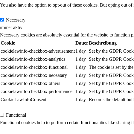
You also have the option to opt-out of these cookies. But opting out o
Necessary
Necessary
immer aktiv
Necessary cookies are absolutely essential for the website to function p
Cookie
Dauer
Beschreibung
cookielawinfo-checkbox-advertisement
1 day
Set by the GDPR Cookie 
cookielawinfo-checkbox-analytics
1 day
Set by the GDPR Cookie 
cookielawinfo-checkbox-functional
1 day
The cookie is set by th
cookielawinfo-checkbox-necessary
1 day
Set by the GDPR Cookie 
cookielawinfo-checkbox-others
1 day
Set by the GDPR Cookie 
cookielawinfo-checkbox-performance
1 day
Set by the GDPR Cookie 
CookieLawInfoConsent
1 day
Records the default but
Functional
Functional
Functional cookies help to perform certain functionalities like sharing t
Performance