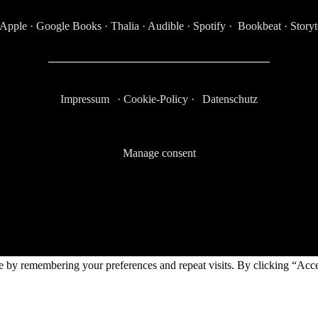
Apple
·
Google Books
·
Thalia
·
Audible
·
Spotify
·
Bookbeat
·
Storyt
Impressum
·
Cookie-Policy
·
Datenschutz
Manage consent
e by remembering your preferences and repeat visits. By clicking “Acc