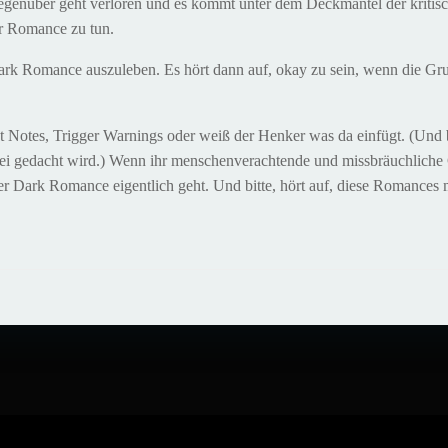
enüber geht verloren und es kommt unter dem Deckmantel der kritisc
r Romance zu tun.
ark Romance auszuleben. Es hört dann auf, okay zu sein, wenn die G
nt Notes, Trigger Warnings oder weiß der Henker was da einfügt. (Und 
bei gedacht wird.) Wenn ihr menschenverachtende und missbräuchliche 
r Dark Romance eigentlich geht. Und bitte, hört auf, diese Romances 
Post
navigation