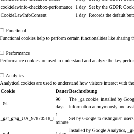
cookielawinfo-checkbox-performance
1 day
Set by the GDPR Cookie 
CookieLawInfoConsent
1 day
Records the default but
Functional
Functional
Functional cookies help to perform certain functionalities like sharing t
Performance
Performance
Performance cookies are used to understand and analyze the key performa
Analytics
Analytics
Analytical cookies are used to understand how visitors interact with the
Cookie
Dauer
Beschreibung
90
The _ga cookie, installed by Google
_ga
days
information anonymously and assig
1
_gat_gtag_UA_97870518_1
Set by Google to distinguish users
minute
Installed by Google Analytics, _gi
_gid
1 day